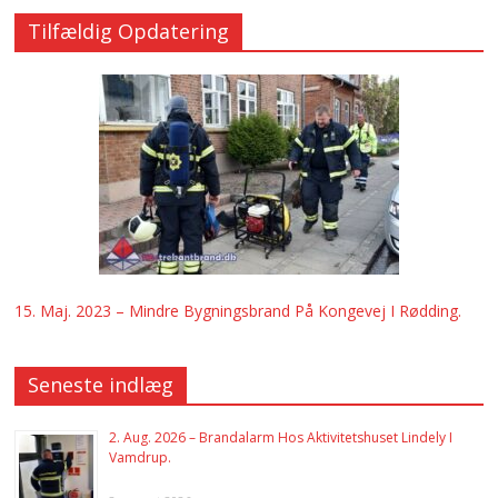
Tilfældig Opdatering
15. Maj. 2023 – Mindre Bygningsbrand På Kongevej I Rødding.
Seneste indlæg
2. Aug. 2026 – Brandalarm Hos Aktivitetshuset Lindely I
Vamdrup.