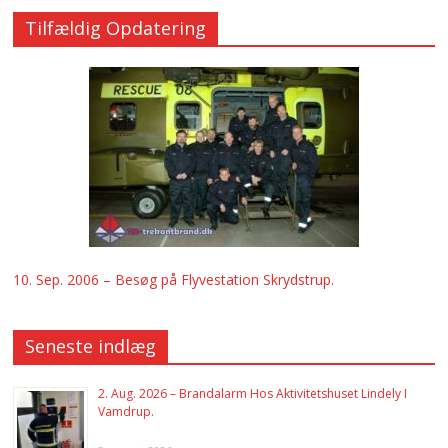
Tilfældig Opdatering
10. Sep. 2006 – Besøg på Flyvestation Skrydstrup.
Seneste indlæg
2. Aug. 2026 – Brandalarm Hos Aktivitetshuset Lindely I
Vamdrup.