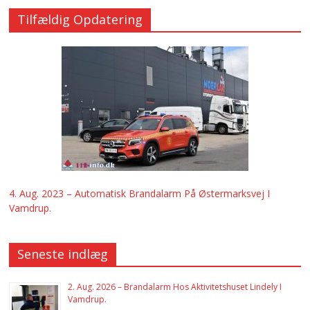
Tilfældig Opdatering
4. Aug. 2023 – Automatisk Brandalarm På Østermarksvej I
Vamdrup.
Seneste indlæg
2. Aug. 2026 – Brandalarm Hos Aktivitetshuset Lindely I
Vamdrup.