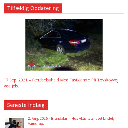
Tilfældig Opdatering
17 Sep. 2021 – Færdselsuheld Med Fastklemte På Tovskovvej
Ved Jels.
Seneste indlæg
2. Aug. 2026 – Brandalarm Hos Aktivitetshuset Lindely I
Vamdrup.