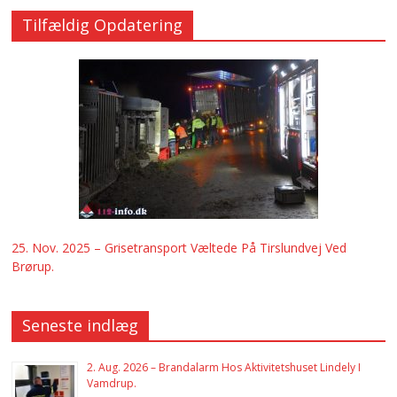
Tilfældig Opdatering
25. Nov. 2025 – Grisetransport Væltede På Tirslundvej Ved
Brørup.
Seneste indlæg
2. Aug. 2026 – Brandalarm Hos Aktivitetshuset Lindely I
Vamdrup.