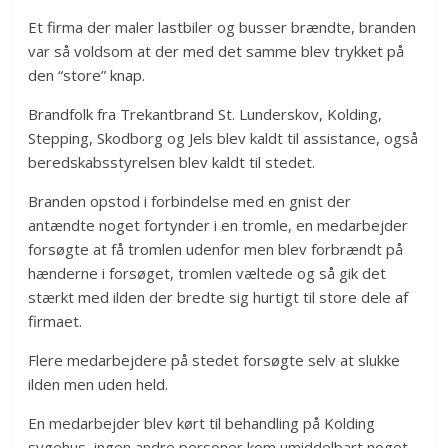
Et firma der maler lastbiler og busser brændte, branden
var så voldsom at der med det samme blev trykket på
den “store” knap.
Brandfolk fra Trekantbrand St. Lunderskov, Kolding,
Stepping, Skodborg og Jels blev kaldt til assistance, også
beredskabsstyrelsen blev kaldt til stedet.
Branden opstod i forbindelse med en gnist der
antændte noget fortynder i en tromle, en medarbejder
forsøgte at få tromlen udenfor men blev forbrændt på
hænderne i forsøget, tromlen væltede og så gik det
stærkt med ilden der bredte sig hurtigt til store dele af
firmaet.
Flere medarbejdere på stedet forsøgte selv at slukke
ilden men uden held.
En medarbejder blev kørt til behandling på Kolding
sygehus, ingen andre personer kom umiddelbart noget