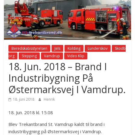
Beredskabsstyrelsen
Jels
Kolding
Lunderskov
Skodb
org
Stepping
Vamdrup
Video Klip
18. Jun. 2018 – Brand I
Industribygning På
Østermarksvej I Vamdrup.
18. juni 2018
Henrik
18. Jun. 2018 kl. 15.08
Blev Trekantbrand St. Vamdrup kaldt til brand i
industribygning på Østermarksvej i Vamdrup.