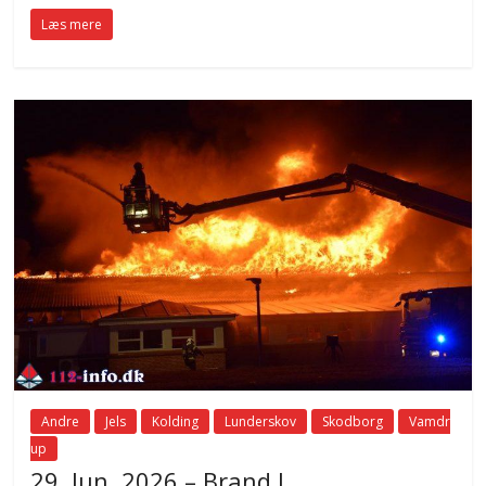
Læs mere
Andre
Jels
Kolding
Lunderskov
Skodborg
Vamdr
up
29. Jun. 2026 – Brand I