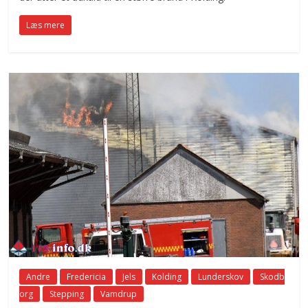
Læs mere
Andre
Fredericia
Jels
Kolding
Lunderskov
Skodb
org
Stepping
Vamdrup