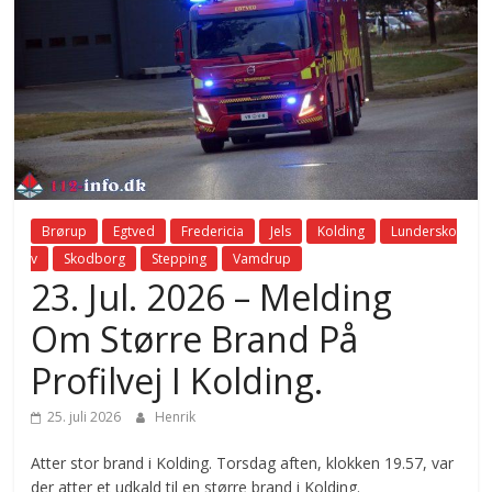
Brørup
Egtved
Fredericia
Jels
Kolding
Lundersko
v
Skodborg
Stepping
Vamdrup
23. Jul. 2026 – Melding
Om Større Brand På
Profilvej I Kolding.
25. juli 2026
Henrik
Atter stor brand i Kolding. Torsdag aften, klokken 19.57, var
der atter et udkald til en større brand i Kolding.