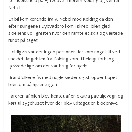
færdselsuheld på Egtvedvej imellem Kolding og Vester
Nebel.
En bil kom kørende fra V. Nebel mod Kolding da den
efter svingene i Dybvadbro kom i skred, bilen gled
sidelæns ud i grøften hvor den ramte et skilt og væltede
rundt på taget.
Heldigvis var der ingen personer der kom noget til ved
uheldet, lægebilen fra Kolding kom tilfældigt forbi og
tjekkede lige om der var brug for hjælp.
Brandfolkene fik med nogle kæder og stropper tippet
bilen om på hjulene igen.
Føreren af bilen blev hentet af en ekstra patruljevogn og
kørt til sygehuset hvor der blev udtaget en blodprøve.