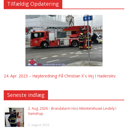
Tilfældig Opdatering
24. Apr. 2023 – Højderedning På Christian X´s Vej I Haderslev.
Seneste indlæg
2. Aug. 2026 – Brandalarm Hos Aktivitetshuset Lindely I
Vamdrup.
2. august 2026