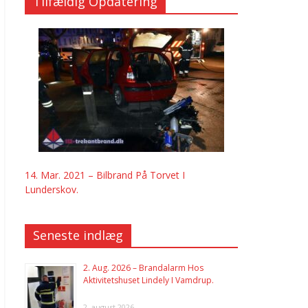
Tilfældig Opdatering
14. Mar. 2021 – Bilbrand På Torvet I
Lunderskov.
Seneste indlæg
2. Aug. 2026 – Brandalarm Hos
Aktivitetshuset Lindely I Vamdrup.
2. august 2026