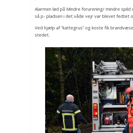
Alarmen lød på Mindre forurening/ mindre spild o
så p- pladsen i det våde vejr var blevet fedtet og
Ved hjælp af “kattegrus” og koste fik brandvæse
stedet.