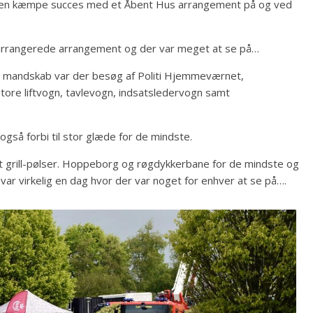
en kæmpe succes med et Åbent Hus arrangement på og ved
 arrangerede arrangement og der var meget at se på…
g mandskab var der besøg af Politi Hjemmeværnet,
ore liftvogn, tavlevogn, indsatsledervogn samt
så forbi til stor glæde for de mindste.
mt grill-pølser. Hoppeborg og røgdykkerbane for de mindste og
der var virkelig en dag hvor der var noget for enhver at se på….