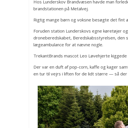
Hos Lunderskov Brandvæsen havde man forled
brandstationen på Metalvej.
Rigtig mange børn og voksne besøgte det fint
Foruden station Lunderskovs egne køretøjer o
droneberedskabet, Beredskabsstyrelsen, den st
lægeambulance for at nævne nogle.
TrekantBrands mascot Leo Løvehjerte kiggede og
Der var en duft af pop-corn, kaffe og kager sa
en tur til vejrs i liften for de lidt større — så 