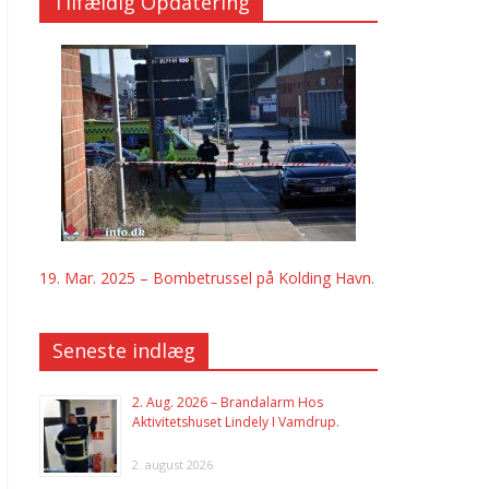
Tilfældig Opdatering
19. Mar. 2025 – Bombetrussel på Kolding Havn.
Seneste indlæg
2. Aug. 2026 – Brandalarm Hos
Aktivitetshuset Lindely I Vamdrup.
2. august 2026