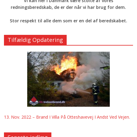
Vi kan her i Danmark være stolte af vores
redningsberedskab, de er der når vi har brug for dem.
Stor respekt til alle dem som er en del af beredskabet.
Tilfældig Opdatering
13. Nov. 2022 – Brand I Villa På Otteshavevej I Andst Ved Vejen.