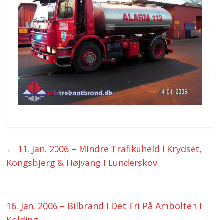
←
11. Jan. 2006 – Mindre Trafikuheld I Krydset,
Kongsbjerg & Højvang I Lunderskov.
16. Jan. 2006 – Bilbrand I Det Fri På Ambolten I
Kolding.
→