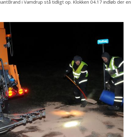
ntBrand i Vamdrup stå tidligt op. Klokken 04.17 indløb der en