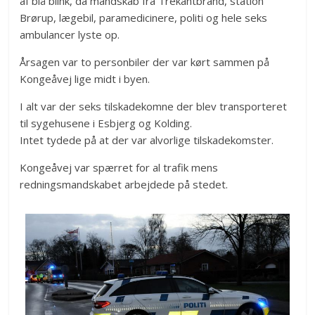
af blå blink, da mandskab fra Trekantbrand, station
Brørup, lægebil, paramedicinere, politi og hele seks
ambulancer lyste op.
Årsagen var to personbiler der var kørt sammen på
Kongeåvej lige midt i byen.
I alt var der seks tilskadekomne der blev transporteret
til sygehusene i Esbjerg og Kolding.
Intet tydede på at der var alvorlige tilskadekomster.
Kongeåvej var spærret for al trafik mens
redningsmandskabet arbejdede på stedet.