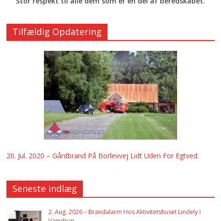
Stor respekt til alle dem som er en del af beredskabet.
Tilfældig Opdatering
20. Jul. 2020 – Gårdbrand På Borlevvej Lidt Uden For Egtved.
Seneste indlæg
2. Aug. 2026 – Brandalarm Hos Aktivitetshuset Lindely I
Vamdrup.