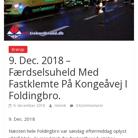
Brørup
9. Dec. 2018 –
Færdselsuheld Med
Fastklemte På Kongeåvej I
Foldingbro.
9. december 2018
Henrik
0 Kommentarer
9. Dec. 2018
Næsten hele Foldingbro var søndag eftermiddag oplyst