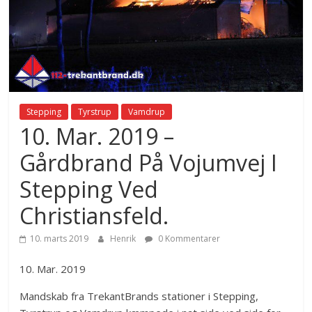
Stepping
Tyrstrup
Vamdrup
10. Mar. 2019 –
Gårdbrand På Vojumvej I
Stepping Ved
Christiansfeld.
10. marts 2019
Henrik
0 Kommentarer
10. Mar. 2019
Mandskab fra TrekantBrands stationer i Stepping,