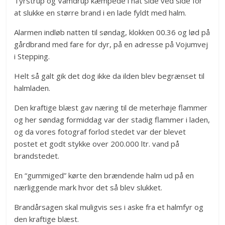
Tyrstrup og Vamdrup kæmpede i nat side ved side for
at slukke en større brand i en lade fyldt med halm.
Alarmen indløb natten til søndag, klokken 00.36 og lød på
gårdbrand med fare for dyr, på en adresse på Vojumvej
i Stepping.
Helt så galt gik det dog ikke da ilden blev begrænset til
halmladen.
Den kraftige blæst gav næring til de meterhøje flammer
og her søndag formiddag var der stadig flammer i laden,
og da vores fotograf forlod stedet var der blevet
postet et godt stykke over 200.000 ltr. vand på
brandstedet.
En “gummiged” kørte den brændende halm ud på en
nærliggende mark hvor det så blev slukket.
Brandårsagen skal muligvis ses i aske fra et halmfyr og
den kraftige blæst.