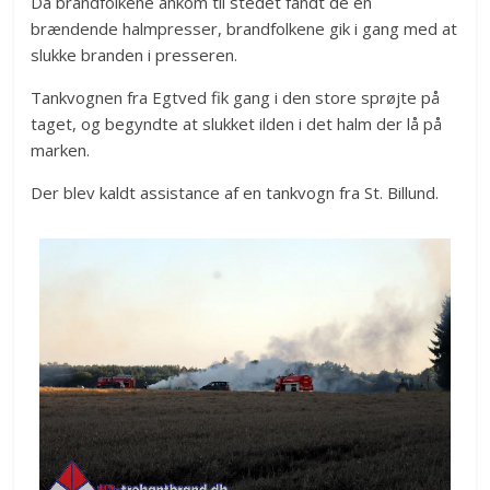
Da brandfolkene ankom til stedet fandt de en
brændende halmpresser, brandfolkene gik i gang med at
slukke branden i presseren.
Tankvognen fra Egtved fik gang i den store sprøjte på
taget, og begyndte at slukket ilden i det halm der lå på
marken.
Der blev kaldt assistance af en tankvogn fra St. Billund.