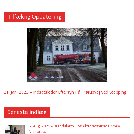
Tilfældig Opdatering
21. Jan. 2023 – Indsatsleder Eftersyn På Frørupvej Ved Stepping.
Seneste indlæg
2. Aug. 2026 – Brandalarm Hos Aktivitetshuset Lindely I
Vamdrup.