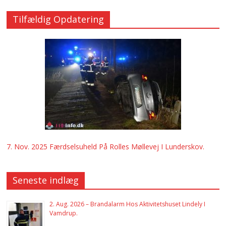
Tilfældig Opdatering
7. Nov. 2025 Færdselsuheld På Rolles Møllevej I Lunderskov.
Seneste indlæg
2. Aug. 2026 – Brandalarm Hos Aktivitetshuset Lindely I
Vamdrup.