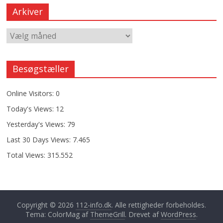
Arkiver
Besøgstæller
Online Visitors:
0
Today's Views:
12
Yesterday's Views:
79
Last 30 Days Views:
7.465
Total Views:
315.552
Copyright © 2026
112-info.dk
. Alle rettigheder forbeholdes.
Tema: ColorMag af
ThemeGrill
. Drevet af
WordPress
.