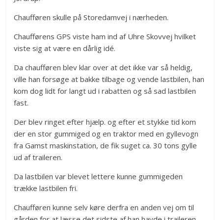
Chaufføren skulle på Storedamvej i nærheden.
Chaufførens GPS viste ham ind af Uhre Skovvej hvilket
viste sig at være en dårlig idé.
Da chaufføren blev klar over at det ikke var så heldig,
ville han forsøge at bakke tilbage og vende lastbilen, han
kom dog lidt for langt ud i rabatten og så sad lastbilen
fast.
Der blev ringet efter hjælp. og efter et stykke tid kom
der en stor gummiged og en traktor med en gyllevogn
fra Gamst maskinstation, de fik suget ca. 30 tons gylle
ud af traileren.
Da lastbilen var blevet lettere kunne gummigeden
trække lastbilen fri.
Chaufføren kunne selv køre derfra en anden vej om til
gården for at læsse det sidste af han havde i traileren.