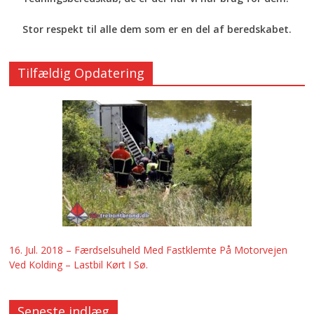
Stor respekt til alle dem som er en del af beredskabet.
Tilfældig Opdatering
16. Jul. 2018 – Færdselsuheld Med Fastklemte På Motorvejen
Ved Kolding – Lastbil Kørt I Sø.
Seneste indlæg