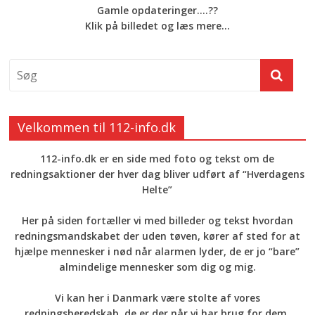
Gamle opdateringer....??
Klik på billedet og læs mere...
Velkommen til 112-info.dk
112-info.dk er en side med foto og tekst om de
redningsaktioner der hver dag bliver udført af “Hverdagens
Helte”
Her på siden fortæller vi med billeder og tekst hvordan
redningsmandskabet der uden tøven, kører af sted for at
hjælpe mennesker i nød når alarmen lyder, de er jo “bare”
almindelige mennesker som dig og mig.
Vi kan her i Danmark være stolte af vores
redningsberedskab, de er der når vi har brug for dem.