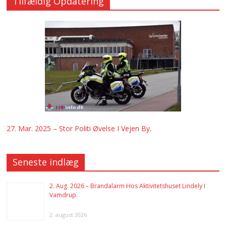
Tilfældig Opdatering
27. Mar. 2025 – Stor Politi Øvelse I Vejen By.
Seneste indlæg
2. Aug. 2026 – Brandalarm Hos Aktivitetshuset Lindely I
Vamdrup.
2. august 2026