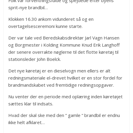
Folk var forventningsfulde og spejdede efter byens
sprit-nye brandbil…
Klokken 16.30 ankom vidunderet så og en
overtagelsesceremoni kunne starte.
Der var tale ved Beredskabsdirektør Jarl Vagn Hansen
og Borgmester i Kolding Kommune Knud Erik Langhoff
der senere overrakte nøglerne til det flotte køretøj til
stationsleder John Boelck.
Det nye køretøj er en dieselvogn men ellers er alt
redningsmateriale el-drevet hvilket er en stor fordel for
brandmandskabet ved fremtidige redningsopgaver.
Nu venter der en periode med oplæring inden køretøjet
sættes klar til indsats.
Hvad der skal ske med den “ gamle “ brandbil er endnu
ikke helt afklaret…