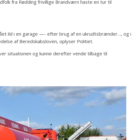
lk fra Rødding frivillige Brandværn haste en tur til
et ild i en garage —- efter brug af en ukrudtsbrænder…, og i
delse af Beredskabsloven, oplyser Politiet.
over situationen og kunne derefter vende tilbage til